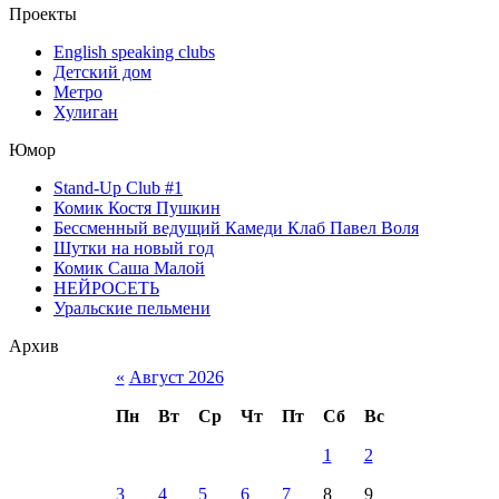
Проекты
English speaking clubs
Детский дом
Метро
Хулиган
Юмор
Stand-Up Club #1
Комик Костя Пушкин
Бессменный ведущий Камеди Клаб Павел Воля
Шутки на новый год
Комик Саша Малой
НЕЙРОСЕТЬ
Уральские пельмени
Архив
«
Август 2026
Пн
Вт
Ср
Чт
Пт
Сб
Вс
1
2
3
4
5
6
7
8
9