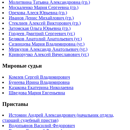
Молитвина Татьяна Александровна (гр.)
Москаленко Мария Сергеевна (гр.)
Орехова Алеся Юрьевна (гр.)
Иванов Денис Михайлович (гр.)
Стеклиев Алексей Викторович (гр.)
Затомская Ольга Юрьевна (гр.)
Гордеев Дмитрий Сергеевич (уг.)
Беляков Анатолий Анатольевич (уг.)
Сизинцева Мария Владимировна (уг.)
Меркулов Александр Анатольевич (уг.)
Криворучко Алексей Вячеславович (уг.)
Мировые судьи
Комлев Сергей Владимирович
Бунеева Ирина Владимировна
Казакова Екатерина Николаевна
Шведова Мария Евгеньевна
Приставы
Истомин Андрей Александрович (начальник отдела,
старший судебный пристав)
Водопьянов Василий Федорович