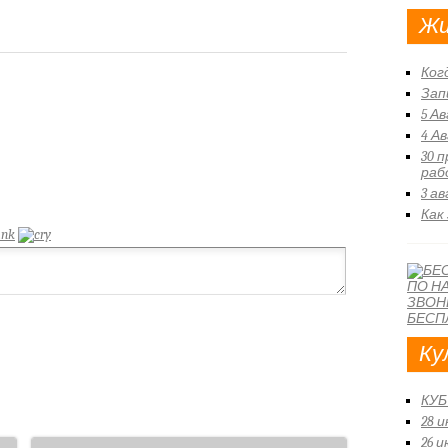
Жи
Ког
Зап
5 А
4 А
30 
раб
3 а
Как
Ку
КУБ
28 
26 