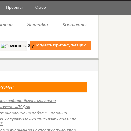
Проекты
Юмор
атели
Закладки
Контакты
Получить юр-консультацию
коны
о и видеосъёмка в магазине
ковская «ЛАДА»
становление на работе – реально
аких случаях можно списывать долги по
?
есяца тюрьмы за неуплату алиментов