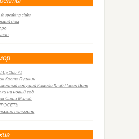
оекты
ish speaking clubs
ский дом
тро
иган
мор
d-Up Club #1
ик Костя Пушкин
сменный ведущий Камеди Клаб Павел Воля
ки на новый год
ик Саша Малой
ЙРОСЕТЬ
льские пельмени
хив