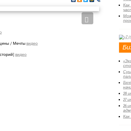
Как
час
Мож
про
о
щины / Мечты
видео
Би
сторий]
видео
«Эк
сто
Сущ
пал
Exce
нач
28 
27 
26 
адм
Как