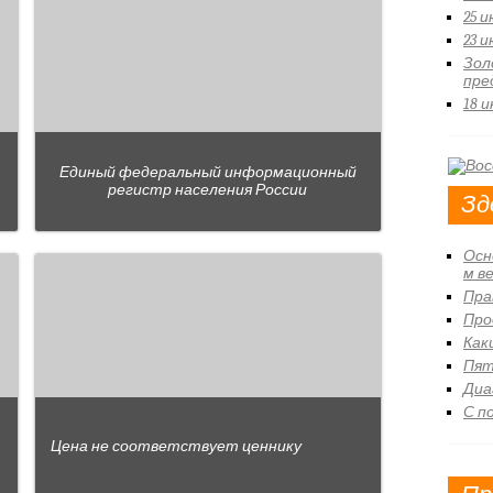
25 
23 
Зол
пре
18 
Единый федеральный информационный
регистр населения России
Зд
Осн
м в
Пра
Про
Как
Пят
Диа
С п
Цена не соответствует ценнику