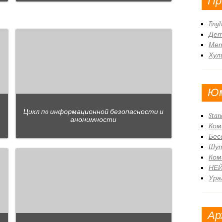
Пр
Engl
Дет
Ме
Хул
Ю
Цикл пo информационной безопасности и
Stan
анонимности
Ком
Бес
Шут
Ком
НЕ
Ура
Ар