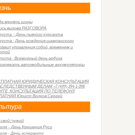
знь
да менять шины
ись вызова РАЗГОВОРА
вгуста – День пьяного курсанта
вгуста - День рождения шампанского
правил управления собой, временем и
отой
вгуста - Всемирный день арбуза
 заряжать автомобильные аккумуляторы
льтура
 свой/чужой
июля – День Крещения Руси
июля – День эсперанто