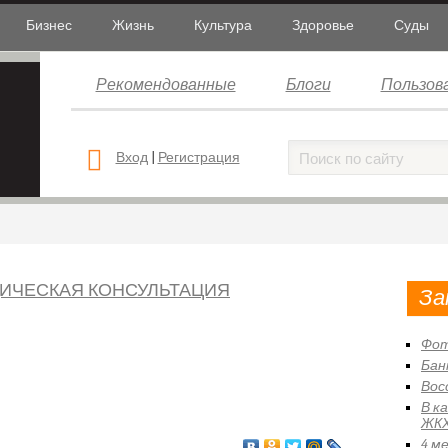
Бизнес
Жизнь
Культура
Здоровье
Суды
Рекомендованные
Блоги
Пользов
Вход
|
Регистрация
ИЧЕСКАЯ КОНСУЛЬТАЦИЯ
За
Фот
Бан
Вос
В к
ЖКХ
4 м