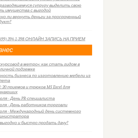
 разводящемуся супругу выделить свою
ть имущества с выгодой
но ли вернуть деньги за просроченный
дукт?
знес
скурсовод в метро»: как стать гидом в
личной подземке
ность бизнеса по изготовлению мебели из
лета
l: 20 приемов и трюков MS Excel для
инающих
июля - День PR-специалиста
июля - День работников торговли
июля - Международный день системного
инистратора
 выгодно и быстро продать дачу?