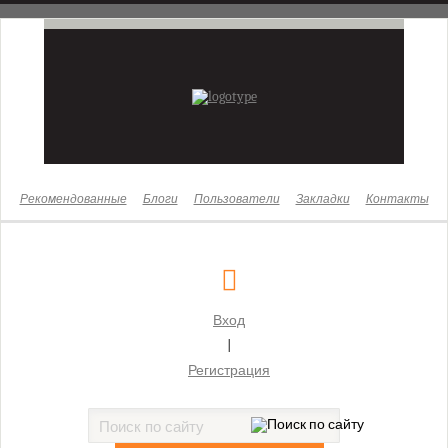
Новости
Законы
Бизнес
Жизнь
Культура
Рекомендованные
Блоги
Пользователи
Закладки
Контакты
Здоровье
Суды
Московский городской суд
Вход
Бабушкинский районный суд г. Москвы
|
Басманный районный суд г. Москвы
Регистрация
Бутырский районный суд г. Москвы
Гагаринский районный суд г. Москвы
Головинский районный суд г. Москвы