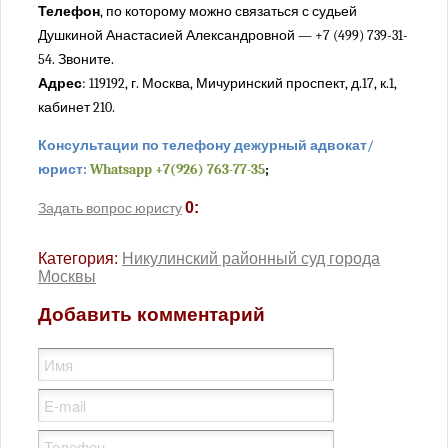
Телефон
, по которому можно связаться с судьей
Пресненский районный суд города Москвы
Душкиной Анастасией Александровной — +7 (499) 739-31-
Савеловский районный суд города Москвы
54. Звоните.
Симоновский районный суд города Москвы
Адрес
: 119192, г. Москва, Мичуринский проспект, д.17, к.1,
Солнцевский районный суд города Москвы
кабинет 210.
Таганский районный суд города Москвы
Консультации по телефону дежурный адвокат/
Тверской районный суд города Москвы
юрист:
Whatsapp +7(926) 763-77-35
;
Тимирязевский районный суд города Москвы
0:
Задать вопрос юристу
Троицкий районный суд города Москвы
Тушинский районный суд города Москвы
Категория:
Никулинский районный суд города
Хамовнический районный суд города Москвы
Москвы
Хорошевский районный суд города Москвы
Добавить комментарий
Черемушкинский районный суд города Москвы
Чертановский районный суд города Москвы
Щербинский районный суд города Москвы
Проекты