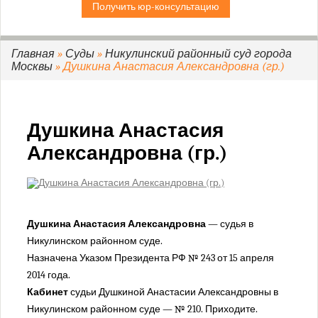
Получить юр-консультацию
Дорогомиловский районный суд г. Москвы
Замоскворецкий районный суд г. Москвы
Зеленоградский районный суд г. Москвы
Главная
»
Суды
»
Никулинский районный суд города
Москвы
» Душкина Анастасия Александровна (гр.)
Зюзинский районный суд города Москвы
Измайловский районный суд города Москвы
Коптевский районный суд города Москвы
Душкина Анастасия
Кузьминский районный суд города Москвы
Александровна (гр.)
Кунцевский районный суд города Москвы
Лефортовский районный суд города Москвы
Люблинский районный суд города Москвы
Мещанский районный суд города Москвы
Душкина Анастасия Александровна
— судья в
Нагатинский районный суд города Москвы
Никулинском районном суде.
Никулинский районный суд города Москвы
Назначена Указом Президента РФ № 243 от 15 апреля
Останкинский районный суд города Москвы
2014 года.
Перовский районный суд города Москвы
Кабинет
судьи Душкиной Анастасии Александровны в
Никулинском районном суде — № 210. Приходите.
Преображенский районный суд города Москвы