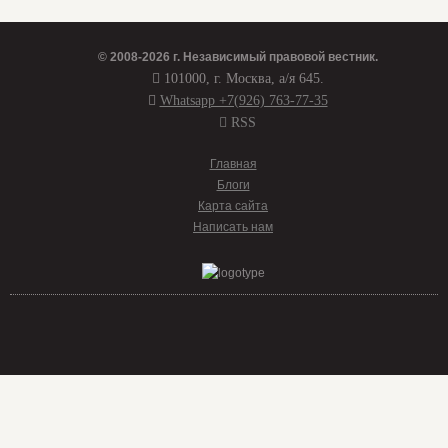
© 2008-2026 г.
Независимый правовой вестник
.
101000, г. Москва, а/я 645.
Whatsapp +7(926) 763-77-35
RSS
Главная
Блоги
Карта сайта
Написать нам