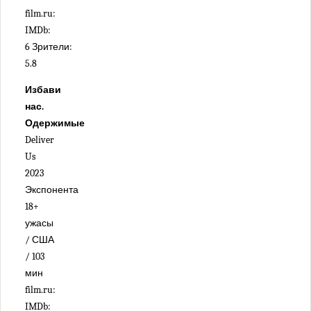
film.ru:
IMDb:
6 Зрители:
5.8
Избави
нас.
Одержимые
Deliver
Us
2023
Экспонента
18+
ужасы
/ США
/ 103
мин
film.ru:
IMDb: