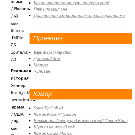
аниме
Какие растения могут нанести вред
/ Япония
Пять правил сна
Диагностика дефицита железа в организме
/ 63
мин
film.ru:
Проекты
IMDb:
7.5
Зрители:
English speaking clubs
Детский дом
7.3
Метро
Реальная
Хулиган
история
Уиннер
Reality2023
Юмор
Artmainstream
драма
Stand-Up Club #1
/ США
Комик Костя Пушкин
Бессменный ведущий Камеди Клаб Павел Воля
/ 95
Шутки на новый год
мин
Комик Саша Малой