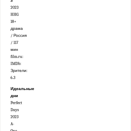
3
2023
HHG
18+
драма
/ Россия
/ 117
мин
film.ru:
IMDb:
Зрители:
6.3
Идеальные
дни
Perfect
Days
2023
A-
One