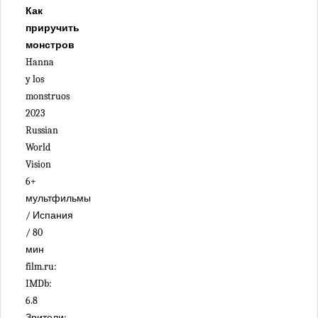
Как
приручить
монстров
Hanna
y los
monstruos
2023
Russian
World
Vision
6+
мультфильмы
/ Испания
/ 80
мин
film.ru:
IMDb:
6.8
Зрители: