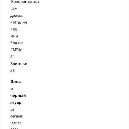
Кинологистика
18+
драма
/ Италия
/ 88
мин
film.ru:
IMDb:
5.1
Зрители:
5.0
Элла
и
чёрный
ягуар
Le
dernier
jaguar