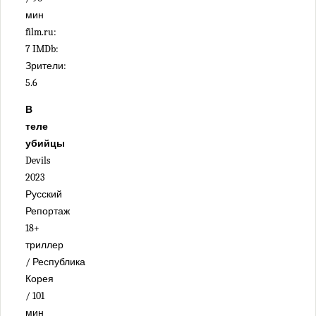
мин
film.ru:
7 IMDb:
Зрители:
5.6
В
теле
убийцы
Devils
2023
Русский
Репортаж
18+
триллер
/ Республика
Корея
/ 101
мин