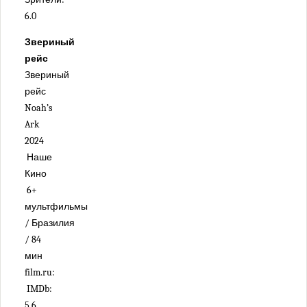
6.0
Звериный
рейс
Звериный
рейс
Noah’s
Ark
2024
Наше
Кино
6+
мультфильмы
/ Бразилия
/ 84
мин
film.ru:
IMDb:
5.6