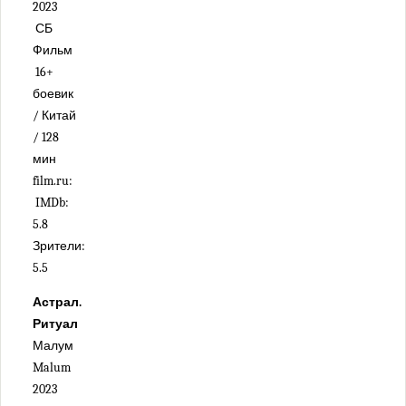
2023
СБ
Фильм
16+
боевик
/ Китай
/ 128
мин
film.ru:
IMDb:
5.8
Зрители:
5.5
Астрал.
Ритуал
Малум
Malum
2023