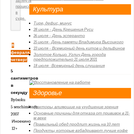
Юмор
затянуть
процесс
Культура
в
суде.
Тире, дефис, минус
28 июля – День Крещения Руси
26 июля – День эсперанто
25 июля - День памяти Владимира Высоцкого
8
23 июля – Всемирный день китов и дельфинов
февраля,
Золотое Кольцо. Углич День города
предположительно 21 июля 2021
четверг
18 июля - Всемирный день слушания
5
сантиметров
в
Здоровье
секунду
Byôsoku
5 senchimêtoru
Факторы, влияющие на ухудшение зрения
Основные причины для отказа от прививок в 21-
2007
м веке
Иноекино
Правильный обед продлит жизнь на 10 лет
12+
Продукты, которые взбадривают лучше кофе