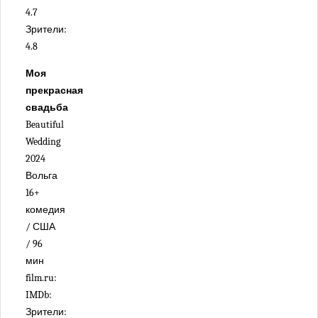
4.7
Зрители:
4.8
Моя
прекрасная
свадьба
Beautiful
Wedding
2024
Вольга
16+
комедия
/ США
/ 96
мин
film.ru:
IMDb:
Зрители: