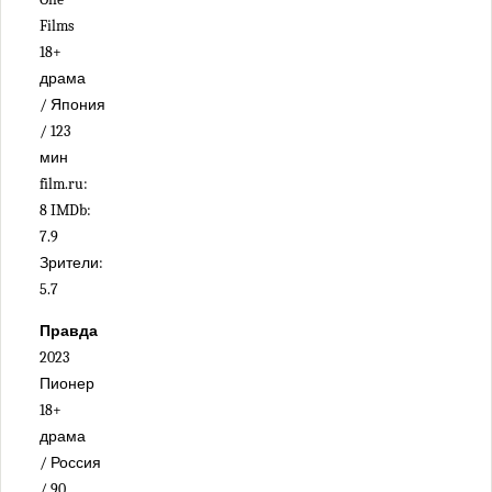
Films
18+
драма
/ Япония
/ 123
мин
film.ru:
8 IMDb:
7.9
Зрители:
5.7
Правда
2023
Пионер
18+
драма
/ Россия
/ 90