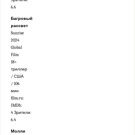
6.6
Багровый
рассвет
Sunrise
2024
Global
Film
18+
триллер
/ США
/ 106
мин
film.ru:
IMDb:
4 Зрители:
6.4
Молли