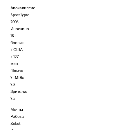
Апокалипсис
Apocalypto
2006
Иноекино
18+
боевик
/ США
/ 127
мин
film.ru:
7 IMDb:
7.8
Зрители:
7.5;
Мечты
Робота
Robot