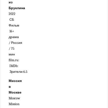
из
Бруклина
2022
СБ
Фильм
16+
драма
/ Россия
/ 75
мин
film.ru:
IMDb:
Зрители:6.5
Миссия
в
Москве
Moscow
Mission