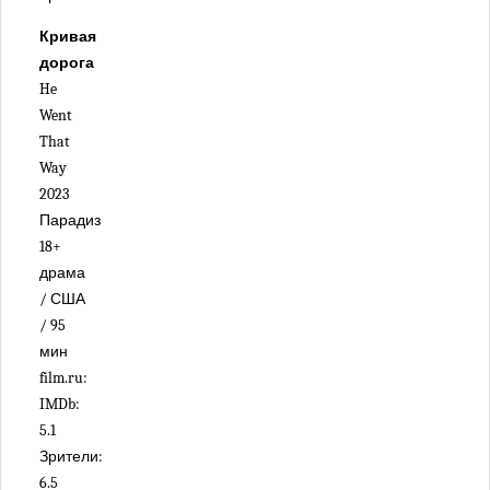
Кривая
дорога
He
Went
That
Way
2023
Парадиз
18+
драма
/ США
/ 95
мин
film.ru:
IMDb:
5.1
Зрители:
6.5