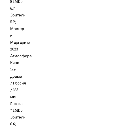
8 IMDb:
6.7
Зрители:
5.2;
Мастер
и
Маргарита
2023
Атмосфера
Кино
18+
драма
/ Россия
/ 163
мин
film.ru:
7 IMDb:
Зрители:
6.6;