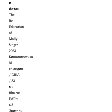
и
ботан
The
Re-
Education
of
Molly
Singer
2023
Кинологистика
18+
комедия
/ США
/ 83
мин
film.ru:
IMDb:
6.3
Зрители: