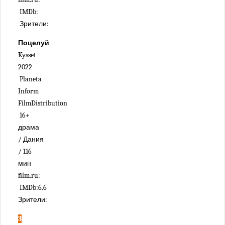
IMDb:
Зрители:
Поцелуй
Kysset
2022
Planeta
Inform
FilmDistribution
16+
драма
/ Дания
/ 116
мин
film.ru:
IMDb:6.6
Зрители:
3