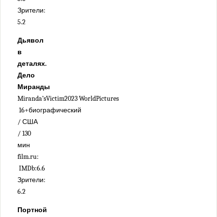
Зрители:
5.2
Дьявол
в
деталях.
Дело
Миранды
Miranda’sVictim2023 WorldPictures
16+биографический
/ США
/ 130
мин
film.ru:
IMDb:6.6
Зрители:
6.2
Портной