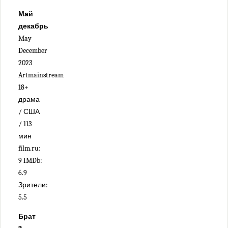
Май
декабрь
May
December
2023
Artmainstream
18+
драма
/ США
/ 113
мин
film.ru:
9 IMDb:
6.9
Зрители:
5.5
Брат