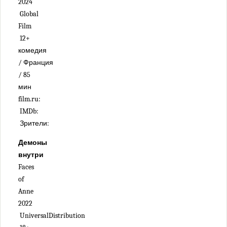
2024
Global
Film
12+
комедия
/ Франция
/ 85
мин
film.ru:
IMDb:
Зрители:
Демоны
внутри
Faces
of
Anne
2022
UniversalDistribution