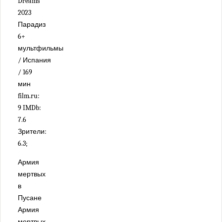
Dreams
2023
Парадиз
6+
мультфильмы
/ Испания
/ 169
мин
film.ru:
9 IMDb:
7.6
Зрители:
6.3;
Армия
мертвых
в
Пусане
Армия
мертвых