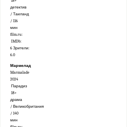
18+
детектив
/ Таиланд
/ 116
мин
film.ru:
IMDb:
6 Зрители:
6.0
Мармелад
Marmalade
2024
Парадиз
18+
драма
/ Великобритания
/ 140
мин
film.ru: