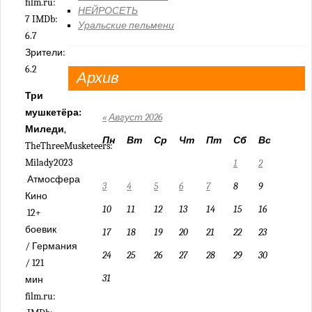
film.ru:
НЕЙРОСЕТЬ
7 IMDb:
Уральские пельмени
6.7
Зрители:
6.2
Архив
Три
мушкетёра:
«
Август 2026
Миледи
,
Пн
Вт
Ср
Чт
Пт
Сб
Вс
TheThreeMusketeers:
Milady2023
1
2
Атмосфера
3
4
5
6
7
8
9
Кино
10
11
12
13
14
15
16
12+
боевик
17
18
19
20
21
22
23
/ Германия
24
25
26
27
28
29
30
/ 121
31
мин
film.ru: