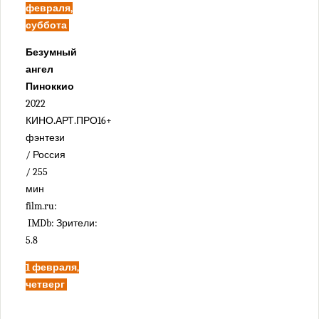
февраля,
суббота
Безумный
ангел
Пиноккио
2022
КИНО.АРТ.ПРО16+
фэнтези
/ Россия
/ 255
мин
film.ru:
IMDb: Зрители:
5.8
1 февраля,
четверг