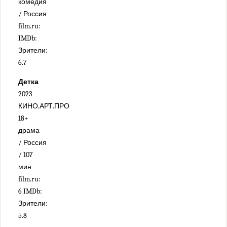
комедия
/ Россия
film.ru:
IMDb:
Зрители:
6.7
Детка
2023
КИНО.АРТ.ПРО
18+
драма
/ Россия
/ 107
мин
film.ru:
6 IMDb:
Зрители:
5.8