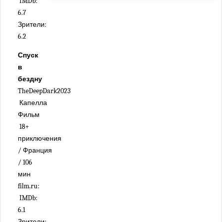
IMDb:
6.7
Зрители:
6.2
Спуск
в
бездну
TheDeepDark2023
Капелла
Фильм
18+
приключения
/ Франция
/ 106
мин
film.ru:
IMDb:
6.1
Зрители: