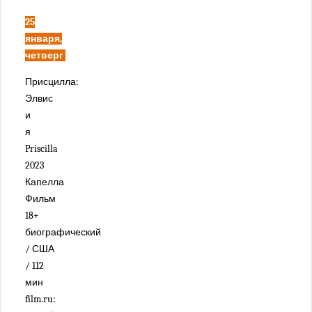
25
января,
четверг
Присцилла:
Элвис
и
я
Priscilla
2023
Капелла
Фильм
18+
биографический
/ США
/ 112
мин
film.ru: