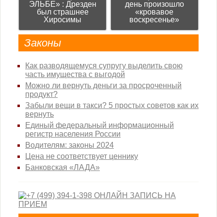
ЭЛЬБЕ» : Дрезден
день произошло
был страшнее
«кровавое
Хиросимы
воскресенье»
Законы
Как разводящемуся супругу выделить свою
часть имущества с выгодой
Можно ли вернуть деньги за просроченный
продукт?
Забыли вещи в такси? 5 простых советов как их
вернуть
Единый федеральный информационный
регистр населения России
Водителям: законы 2024
Цена не соответствует ценнику
Банковская «ЛАДА»