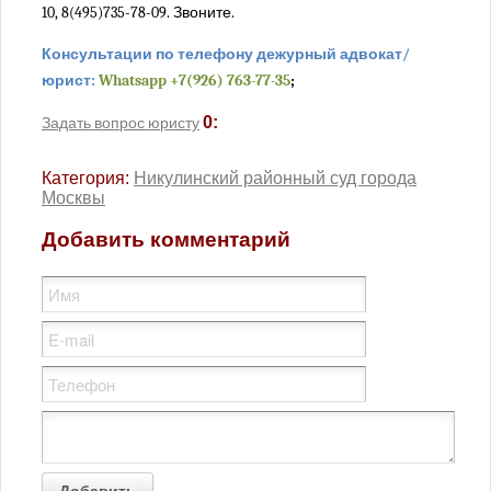
10, 8(495)735-78-09. Звоните.
Пресненский районный суд города Москвы
Савеловский районный суд города Москвы
Консультации по телефону дежурный адвокат/
Симоновский районный суд города Москвы
юрист:
Whatsapp +7(926) 763-77-35
;
Солнцевский районный суд города Москвы
0:
Задать вопрос юристу
Таганский районный суд города Москвы
Тверской районный суд города Москвы
Категория:
Никулинский районный суд города
Москвы
Тимирязевский районный суд города Москвы
Троицкий районный суд города Москвы
Добавить комментарий
Тушинский районный суд города Москвы
Хамовнический районный суд города Москвы
Хорошевский районный суд города Москвы
Черемушкинский районный суд города Москвы
Чертановский районный суд города Москвы
Щербинский районный суд города Москвы
Проекты