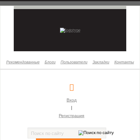
Новости
Законы
Бизнес
Жизнь
Культура
Рекомендованные
Блоги
Пользователи
Закладки
Контакты
Здоровье
Суды
Московский городской суд
Вход
Бабушкинский районный суд г. Москвы
|
Басманный районный суд г. Москвы
Регистрация
Бутырский районный суд г. Москвы
Гагаринский районный суд г. Москвы
Головинский районный суд г. Москвы