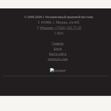
© 2008-2026 г.
Независимый правовой вестник
.
101000, г. Москва, а/я 645.
Whatsapp +7(926) 763-77-35
RSS
Главная
Блоги
Карта сайта
Написать нам