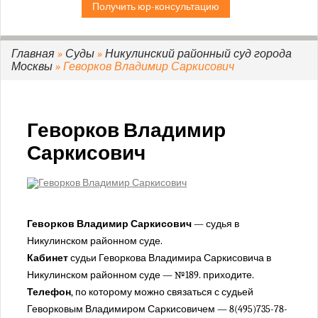
Получить юр-консультацию
Дорогомиловский районный суд г. Москвы
Замоскворецкий районный суд г. Москвы
Зеленоградский районный суд г. Москвы
Главная
»
Суды
»
Никулинский районный суд города
Москвы
» Геворков Владимир Саркисович
Зюзинский районный суд города Москвы
Измайловский районный суд города Москвы
Коптевский районный суд города Москвы
Геворков Владимир
Кузьминский районный суд города Москвы
Саркисович
Кунцевский районный суд города Москвы
Лефортовский районный суд города Москвы
Люблинский районный суд города Москвы
Мещанский районный суд города Москвы
Геворков Владимир Саркисович
— судья в
Нагатинский районный суд города Москвы
Никулинском районном суде.
Никулинский районный суд города Москвы
Кабинет
судьи Геворкова Владимира Саркисовича в
Останкинский районный суд города Москвы
Никулинском районном суде — №189. приходите.
Перовский районный суд города Москвы
Телефон
, по которому можно связаться с судьей
Геворковым Владимиром Саркисовичем — 8(495)735-78-
Преображенский районный суд города Москвы