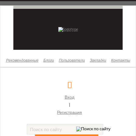
Новости
Законы
Бизнес
Жизнь
Культура
Рекомендованные
Блоги
Пользователи
Закладки
Контакты
Здоровье
Суды
Московский городской суд
Вход
Бабушкинский районный суд г. Москвы
|
Басманный районный суд г. Москвы
Регистрация
Бутырский районный суд г. Москвы
Гагаринский районный суд г. Москвы
Головинский районный суд г. Москвы