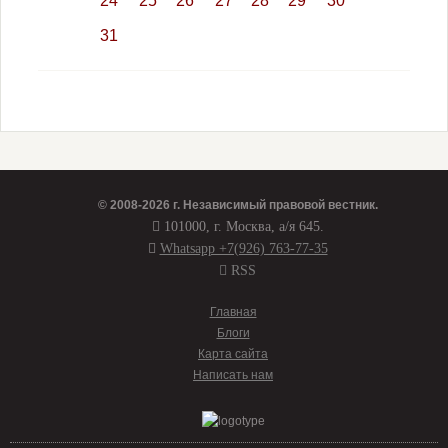
24
25
26
27
28
29
30
31
© 2008-2026 г.
Независимый правовой вестник
.
101000, г. Москва, а/я 645.
Whatsapp +7(926) 763-77-35
RSS
Главная
Блоги
Карта сайта
Написать нам