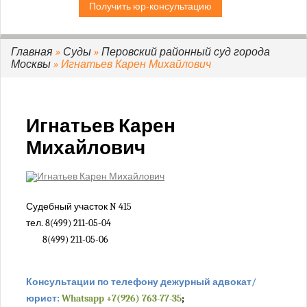
Получить юр-консультацию
Дорогомиловский районный суд г. Москвы
Замоскворецкий районный суд г. Москвы
Зеленоградский районный суд г. Москвы
Главная
»
Суды
»
Перовский районный суд города
Москвы
» Игнатьев Карен Михайлович
Зюзинский районный суд города Москвы
Измайловский районный суд города Москвы
Коптевский районный суд города Москвы
Игнатьев Карен
Кузьминский районный суд города Москвы
Михайлович
Кунцевский районный суд города Москвы
Лефортовский районный суд города Москвы
Люблинский районный суд города Москвы
Мещанский районный суд города Москвы
Судебный участок N 415
Нагатинский районный суд города Москвы
тел. 8(499) 211-05-04
8(499) 211-05-06
Никулинский районный суд города Москвы
Останкинский районный суд города Москвы
Перовский районный суд города Москвы
Консультации по телефону дежурный адвокат/
юрист:
Whatsapp +7(926) 763-77-35
;
Преображенский районный суд города Москвы