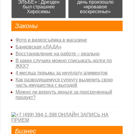
ЭЛЬБЕ» : Дрезден
день произошло
был страшнее
«кровавое
Хиросимы
воскресенье»
Законы
Фото и видеосъёмка в магазине
Банковская «ЛАДА»
Восстановление на работе – реально
В каких случаях можно списывать долги по
ЖКХ?
4 месяца тюрьмы за неуплату алиментов
Как разводящемуся супругу выделить свою
часть имущества с выгодой
Можно ли вернуть деньги за просроченный
продукт?
Бизнес