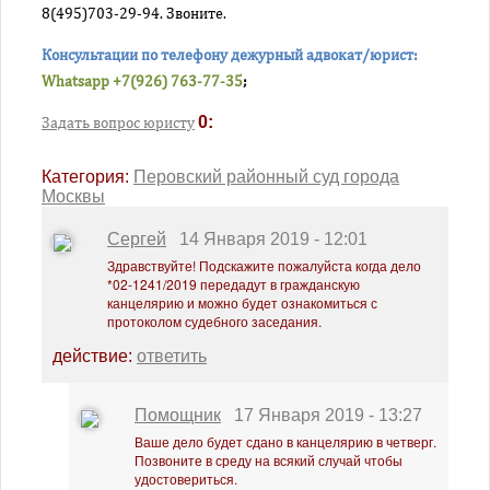
8(495)703-29-94. Звоните.
Пресненский районный суд города Москвы
Савеловский районный суд города Москвы
Консультации по телефону дежурный адвокат/юрист:
Симоновский районный суд города Москвы
Whatsapp +7(926) 763-77-35
;
Солнцевский районный суд города Москвы
0:
Задать вопрос юристу
Таганский районный суд города Москвы
Тверской районный суд города Москвы
Категория:
Перовский районный суд города
Москвы
Тимирязевский районный суд города Москвы
Троицкий районный суд города Москвы
Сергей
14 Января 2019 - 12:01
Тушинский районный суд города Москвы
Здравствуйте! Подскажите пожалуйста когда дело
*02-1241/2019 передадут в гражданскую
Хамовнический районный суд города Москвы
канцелярию и можно будет ознакомиться с
протоколом судебного заседания.
Хорошевский районный суд города Москвы
действие:
ответить
Черемушкинский районный суд города Москвы
Чертановский районный суд города Москвы
Помощник
17 Января 2019 - 13:27
Щербинский районный суд города Москвы
Ваше дело будет сдано в канцелярию в четверг.
Проекты
Позвоните в среду на всякий случай чтобы
удостовериться.