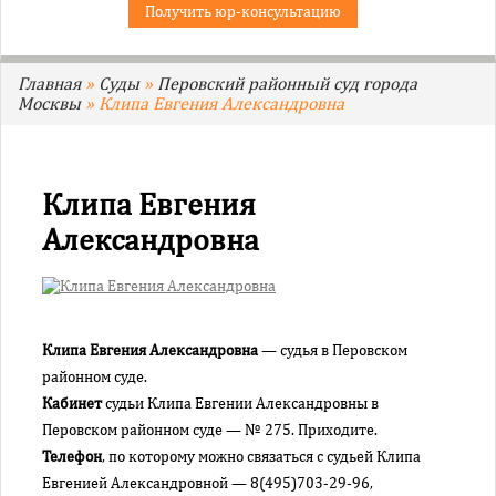
Получить юр-консультацию
Дорогомиловский районный суд г. Москвы
Замоскворецкий районный суд г. Москвы
Зеленоградский районный суд г. Москвы
Главная
»
Суды
»
Перовский районный суд города
Москвы
» Клипа Евгения Александровна
Зюзинский районный суд города Москвы
Измайловский районный суд города Москвы
Коптевский районный суд города Москвы
Клипа Евгения
Кузьминский районный суд города Москвы
Александровна
Кунцевский районный суд города Москвы
Лефортовский районный суд города Москвы
Люблинский районный суд города Москвы
Мещанский районный суд города Москвы
Клипа Евгения Александровна
— судья в Перовском
Нагатинский районный суд города Москвы
районном суде.
Никулинский районный суд города Москвы
Кабинет
судьи Клипа Евгении Александровны в
Останкинский районный суд города Москвы
Перовском районном суде — № 275. Приходите.
Перовский районный суд города Москвы
Телефон
, по которому можно связаться с судьей Клипа
Евгенией Александровной — 8(495)703-29-96,
Преображенский районный суд города Москвы