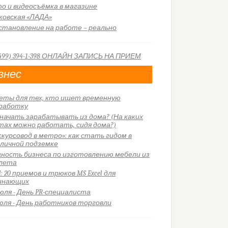
о и видеосъёмка в магазине
ковская «ЛАДА»
становление на работе – реально
знес
еты для тех, кто ищет временную
работку
 начать зарабатывать из дома? (На каких
тах можно работать, сидя дома?)
скурсовод в метро»: как стать гидом в
личной подземке
ность бизнеса по изготовлению мебели из
лета
l: 20 приемов и трюков MS Excel для
инающих
июля - День PR-специалиста
июля - День работников торговли