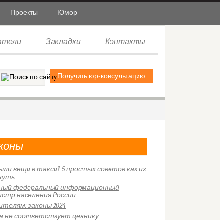
Проекты
Юмор
атели
Закладки
Контакты
Получить юр-консультацию
коны
ыли вещи в такси? 5 простых советов как их
нуть
ный федеральный информационный
истр населения России
ителям: законы 2024
а не соответствует ценнику