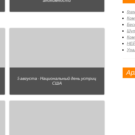
анонимности
Stan
Ком
Бес
Шут
Ком
НЕ
Ура
Ар
5 августа - Национальный день устриц
США