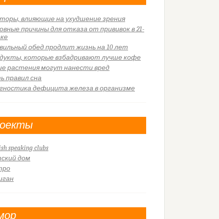
торы, влияющие на ухудшение зрения
овные причины для отказа от прививок в 21-
еке
вильный обед продлит жизнь на 10 лет
дукты, которые взбадривают лучше кофе
ие растения могут нанести вред
ь правил сна
гностика дефицита железа в организме
оекты
ish speaking clubs
ский дом
тро
иган
мор