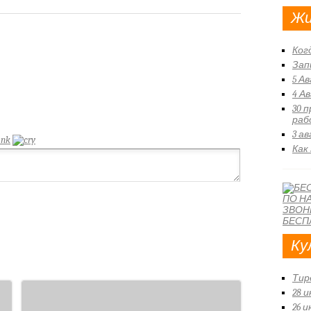
Жи
Ког
Зап
5 А
4 А
30 
раб
3 а
Как
Ку
Тир
28 
26 