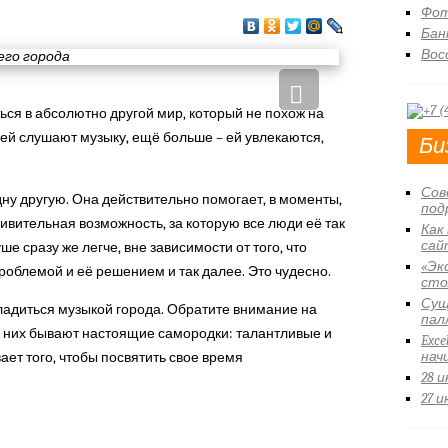
Фот
Бан
Вос
ься в абсолютно другой мир, который не похож на
юдей слушают музыку, ещё больше – ей увлекаются,
Би
Сов
дну другую. Она действительно помогает, в моменты,
под
дивительная возможность, за которую все люди её так
Как
сай
е сразу же легче, вне зависимости от того, что
«Эк
облемой и её решением и так далее. Это чудесно.
сто
Сущ
сладиться музыкой города. Обратите внимание на
пал
и них бывают настоящие самородки: талантливые и
Exce
нач
ает того, чтобы посвятить свое время
28 
27 