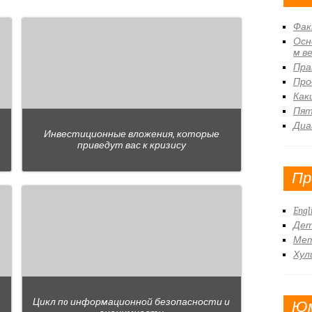
Фак
Осн
м в
Пра
Про
Как
Пят
Диа
Инвестиционные вложения, которые
приведут вас к кризису
Пр
Engl
Дет
Ме
Хул
Цикл пo информационной безопасности и
Ю