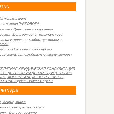
знь
да менять шины
ись вызова РАЗГОВОРА
вгуста – День пьяного курсанта
вгуста - День рождения шампанского
правил управления собой, временем и
отой
вгуста - Всемирный день арбуза
 заряжать автомобильные аккумуляторы
льтура
е, дефис, минус
июля – День Крещения Руси
июля – День эсперанто