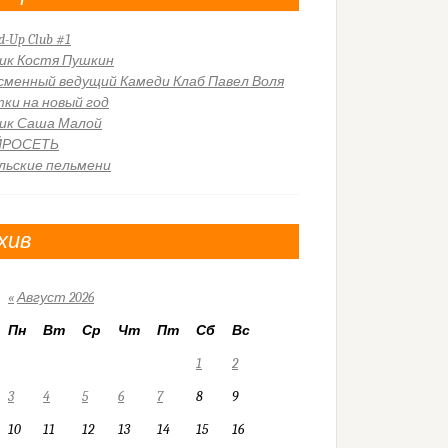
d-Up Club #1
ик Костя Пушкин
сменный ведущий Камеди Клаб Павел Воля
ки на новый год
ик Саша Малой
ЙРОСЕТЬ
льские пельмени
хив
«
Август 2026
Пн
Вт
Ср
Чт
Пт
Сб
Вс
1
2
3
4
5
6
7
8
9
10
11
12
13
14
15
16