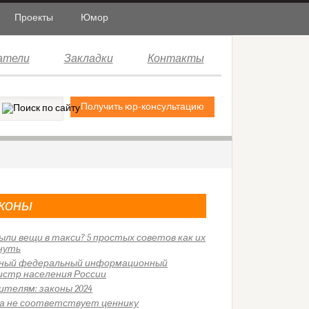
Проекты
Юмор
атели
Закладки
Контакты
Получить юр-консультацию
коны
ыли вещи в такси? 5 простых советов как их
нуть
ный федеральный информационный
истр населения России
ителям: законы 2024
а не соответствует ценнику