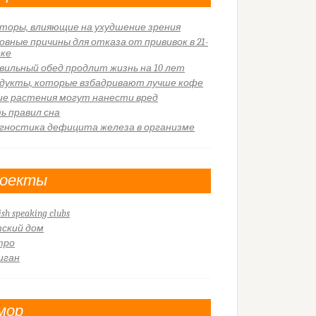
торы, влияющие на ухудшение зрения
овные причины для отказа от прививок в 21-
еке
вильный обед продлит жизнь на 10 лет
дукты, которые взбадривают лучше кофе
ие растения могут нанести вред
ь правил сна
гностика дефицита железа в организме
оекты
ish speaking clubs
ский дом
тро
иган
мор