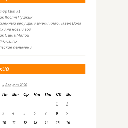
d-Up Club #1
ик Костя Пушкин
сменный ведущий Камеди Клаб Павел Воля
ки на новый год
ик Саша Малой
ЙРОСЕТЬ
льские пельмени
хив
«
Август 2026
Пн
Вт
Ср
Чт
Пт
Сб
Вс
1
2
3
4
5
6
7
8
9
10
11
12
13
14
15
16