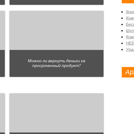
Stan
Ком
Бес
Шут
Ком
НЕ
Ура
Можно ли вернуть деньги за
просроченный продукт?
Ар