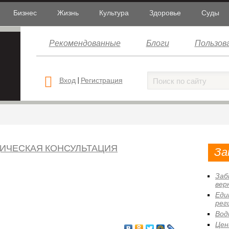
Бизнес
Жизнь
Культура
Здоровье
Суды
Рекомендованные
Блоги
Пользов
Вход
|
Регистрация
ИЧЕСКАЯ КОНСУЛЬТАЦИЯ
За
Заб
вер
Еди
рег
Вод
Цен