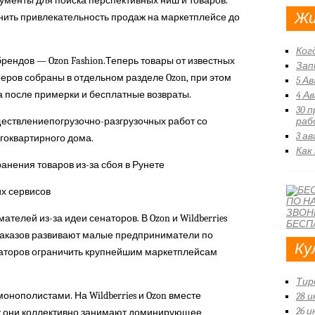
рументы для поиска перспективных ниш и товаров.
Жи
нить привлекательность продаж на маркетплейсе до
Ког
рендов — Ozon Fashion.
Теперь товары от известных
Зап
ров собраны в отдельном разделе Ozon, при этом
5 А
 после примерки и бесплатные возвраты.
4 А
30 
ествлениепогрузочно-разгрузочных работ со
раб
3 а
гоквартирного дома.
Как
ранения товаров из-за сбоя в Рунете
их сервисов
мателей из-за идеи сенаторов. В Ozon и Wildberries
 заказов развивают малые предприниматели по
Ку
наторов ограничить крупнейшим маркетплейсам
Тир
монополистами.
На Wildberries и Ozon вместе
28 
26 
му они коллективно занимают доминирующее