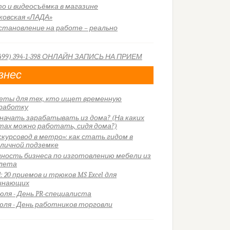
о и видеосъёмка в магазине
ковская «ЛАДА»
становление на работе – реально
знес
еты для тех, кто ищет временную
работку
 начать зарабатывать из дома? (На каких
тах можно работать, сидя дома?)
скурсовод в метро»: как стать гидом в
личной подземке
ность бизнеса по изготовлению мебели из
лета
l: 20 приемов и трюков MS Excel для
инающих
июля - День PR-специалиста
июля - День работников торговли