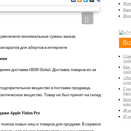
Фот
Бан
Вос
е
увеличили минимальные суммы заказа
Би
репаратов для абортов в интернете
Сов
тики
под
Как
время доставки OZON Global. Доставка товаров из-за
сай
«Эк
сто
подозрительное вещество в поставке продавца.
Сущ
пал
ркотическое вещество. Товар не был принят на склад
Exce
нач
28 
ажи Apple Vision Pro
27 
 поиска новых ниш и товаров для продажи. В сервисе