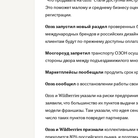
“Что продавать на Ozon” стали доступны инст
Это поможет малому и среднему бизнесу оце
регистрации.
Ozon запустил новый раздел
проверенных б
международных брендов и российских дизайне
клиентам будут по-прежнему доступны оплата
Мосгорсуд
запретил
транспорту ОЗОН
осущ
стороны двора между подъездамижилого мно
Маркетплейсы пообещали
продлить срок х
Ozon сообщил
о восстановлении работы сво
Ozon и Wildberries указали на риски предприни
заявили, что большинство их пунктов выдачи
модели франшизы. Там указали, что идея се
число таких пунктов повредит партнерам.
Ozon и Wildberries признали
коллективными 
приходится 80% российского рынка, и поэто