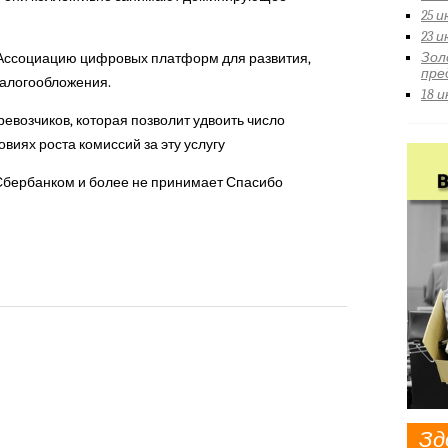
25 
23 
Зол
Ассоциацию цифровых платформ для развития,
пре
налогообложения.
18 
евозчиков, которая позволит удвоить число
овиях роста комиссий за эту услугу
Сбербанком и более не принимает Спасибо
Зд