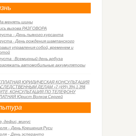
знь
да менять шины
ись вызова РАЗГОВОРА
вгуста – День пьяного курсанта
вгуста - День рождения шампанского
правил управления собой, временем и
отой
вгуста - Всемирный день арбуза
 заряжать автомобильные аккумуляторы
льтура
е, дефис, минус
июля – День Крещения Руси
июля – День эсперанто