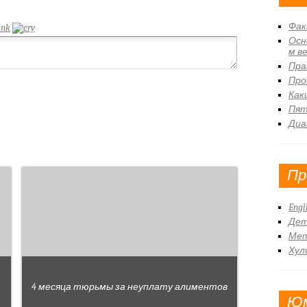
Фак
Осн
м в
Пра
Про
Как
Пят
Диа
Пр
Engl
Дет
Ме
Хул
4 месяца тюрьмы за неуплату алиментов
Ю