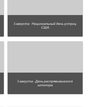
5 августа - Национальный день устриц
США
5 августа - День распрямившегося
штопора