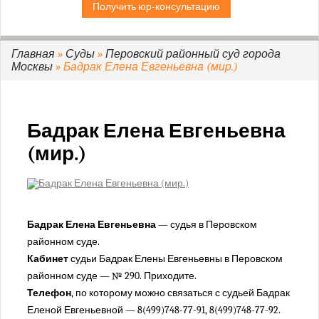
Получить юр-консультацию
Дорогомиловский районный суд г. Москвы
Замоскворецкий районный суд г. Москвы
Зеленоградский районный суд г. Москвы
Главная
»
Суды
»
Перовский районный суд города
Москвы
» Бадрак Елена Евгеньевна (мир.)
Зюзинский районный суд города Москвы
Измайловский районный суд города Москвы
Коптевский районный суд города Москвы
Бадрак Елена Евгеньевна
Кузьминский районный суд города Москвы
(мир.)
Кунцевский районный суд города Москвы
Лефортовский районный суд города Москвы
Люблинский районный суд города Москвы
Мещанский районный суд города Москвы
Бадрак Елена Евгеньевна
— судья в Перовском
Нагатинский районный суд города Москвы
районном суде.
Никулинский районный суд города Москвы
Кабинет
судьи Бадрак Елены Евгеньевны в Перовском
Останкинский районный суд города Москвы
районном суде — № 290. Приходите.
Перовский районный суд города Москвы
Телефон
, по которому можно связаться с судьей Бадрак
Еленой Евгеньевной — 8(499)748-77-91, 8(499)748-77-92.
Преображенский районный суд города Москвы