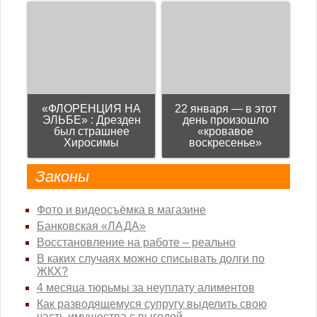
«ФЛОРЕНЦИЯ НА
22 января — в этот
ЭЛЬБЕ» : Дрезден
день произошло
был страшнее
«кровавое
Хиросимы
воскресенье»
Законы
Фото и видеосъёмка в магазине
Банковская «ЛАДА»
Восстановление на работе – реально
В каких случаях можно списывать долги по
ЖКХ?
4 месяца тюрьмы за неуплату алиментов
Как разводящемуся супругу выделить свою
часть имущества с выгодой