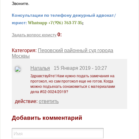
Звоните.
Пресненский районный суд города Москвы
Савеловский районный суд города Москвы
Консультации по телефону дежурный адвокат/
Симоновский районный суд города Москвы
юрист:
Whatsapp +7(926) 763-77-35
;
Солнцевский районный суд города Москвы
0:
Задать вопрос юристу
Таганский районный суд города Москвы
Тверской районный суд города Москвы
Категория:
Перовский районный суд города
Москвы
Тимирязевский районный суд города Москвы
Троицкий районный суд города Москвы
Наталья
15 Января 2019 - 10:27
Тушинский районный суд города Москвы
Здравствуйте! Нам нужно подать замечания на
протокол, но сам протокол еще не готов. Когда
Хамовнический районный суд города Москвы
можно подъехать ознакомиться с материалами
дела #02-0024/2019?
Хорошевский районный суд города Москвы
Черемушкинский районный суд города Москвы
действие:
ответить
Чертановский районный суд города Москвы
Добавить комментарий
Щербинский районный суд города Москвы
Проекты