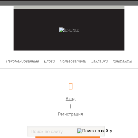
Новости
Законы
Бизнес
Жизнь
Культура
Рекомендованные
Блоги
Пользователи
Закладки
Контакты
Здоровье
Суды
Московский городской суд
Вход
Бабушкинский районный суд г. Москвы
|
Басманный районный суд г. Москвы
Регистрация
Бутырский районный суд г. Москвы
Гагаринский районный суд г. Москвы
Головинский районный суд г. Москвы