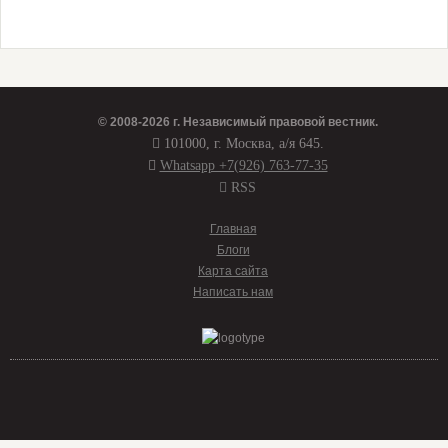
© 2008-2026 г.
Независимый правовой вестник
.
101000, г. Москва, а/я 645.
Whatsapp +7(926) 763-77-35
RSS
Главная
Блоги
Карта сайта
Написать нам