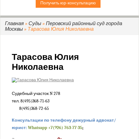
Получить юр-консультацию
Дорогомиловский районный суд г. Москвы
Замоскворецкий районный суд г. Москвы
Зеленоградский районный суд г. Москвы
Главная
»
Суды
»
Перовский районный суд города
Москвы
» Тарасова Юлия Николаевна
Зюзинский районный суд города Москвы
Измайловский районный суд города Москвы
Коптевский районный суд города Москвы
Тарасова Юлия
Кузьминский районный суд города Москвы
Николаевна
Кунцевский районный суд города Москвы
Лефортовский районный суд города Москвы
Люблинский районный суд города Москвы
Мещанский районный суд города Москвы
Судебный участок N 278
Нагатинский районный суд города Москвы
тел. 8(495)368-71-63
8(495)368-72-65
Никулинский районный суд города Москвы
Останкинский районный суд города Москвы
Консультации по телефону дежурный адвокат/
Перовский районный суд города Москвы
юрист:
Whatsapp +7(926) 763-77-35
;
Преображенский районный суд города Москвы