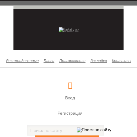
Новости
Законы
Бизнес
Жизнь
Культура
Рекомендованные
Блоги
Пользователи
Закладки
Контакты
Здоровье
Суды
Московский городской суд
Вход
Бабушкинский районный суд г. Москвы
|
Басманный районный суд г. Москвы
Регистрация
Бутырский районный суд г. Москвы
Гагаринский районный суд г. Москвы
Головинский районный суд г. Москвы