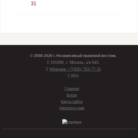
31
© 2008-2026 г.
Независимый правовой вестник
.
101000, г. Москва, а/я 645.
Whatsapp +7(926) 763-77-35
RSS
Главная
Блоги
Карта сайта
Написать нам