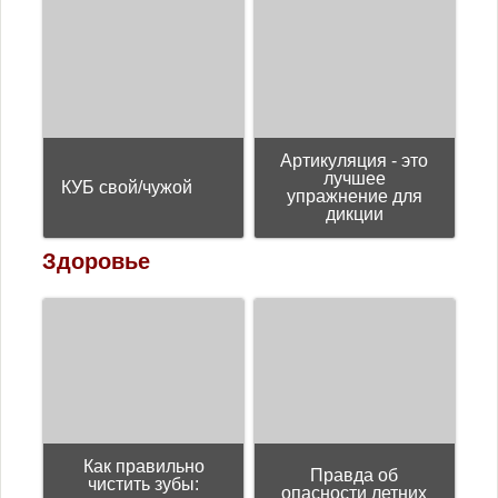
Артикуляция - это
лучшее
КУБ свой/чужой
упражнение для
дикции
Здоровье
Как правильно
Правда об
чистить зубы:
опасности летних