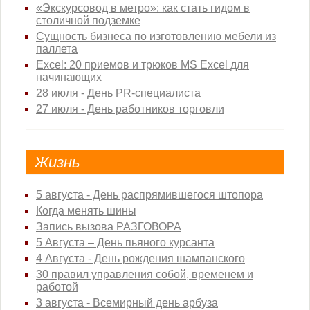
«Экскурсовод в метро»: как стать гидом в
столичной подземке
Сущность бизнеса по изготовлению мебели из
паллета
Excel: 20 приемов и трюков MS Excel для
начинающих
28 июля - День PR-специалиста
27 июля - День работников торговли
Жизнь
5 августа - День распрямившегося штопора
Когда менять шины
Запись вызова РАЗГОВОРА
5 Августа – День пьяного курсанта
4 Августа - День рождения шампанского
30 правил управления собой, временем и
работой
3 августа - Всемирный день арбуза