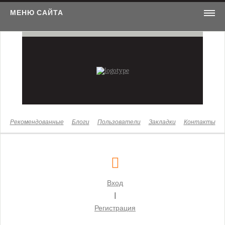
МЕНЮ САЙТА
Новости
Законы
Бизнес
Жизнь
Культура
Рекомендованные
Блоги
Пользователи
Закладки
Контакты
Здоровье
Суды
Московский городской суд
Вход
Бабушкинский районный суд г. Москвы
|
Басманный районный суд г. Москвы
Регистрация
Бутырский районный суд г. Москвы