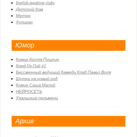
English speaking clubs
Детский дом
Метро
Хулиган
Юмор
Комик Костя Пушкин
Stand-Up Club #1
Бессменный ведущий Камеди Клаб Павел Воля
Шутки на новый год
Комик Саша Малой
НЕЙРОСЕТЬ
Уральские пельмени
Архив