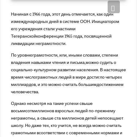
Перовский районный суд города Москвы
Преображенский районный суд города Москвы
Начиная с 1966 года, этот день отмечается, как один
Пресненский районный суд города Москвы
измеждународных дней в системе ООН. Инициатором
Савеловский районный суд города Москвы
его учреждения стали участники
Симоновский районный суд города Москвы
Тегеранскойконференции 1965 года, посвященной
ликвидации неграмотности.
Солнцевский районный суд города Москвы
Таганский районный суд города Москвы
По уровнюграмотности, или, иными словами, степени
Тверской районный суд города Москвы
владения навыками чтения и письма,можно судить о
социально-культурном развитии населения. В настоящее
Тимирязевский районный суд города Москвы
время числограмотных людей в мире достигло четырех
Троицкий районный суд города Москвы
миллиардов, и это можно считать большимдостижением
Тушинский районный суд города Москвы
человечества.
Хамовнический районный суд города Москвы
Однако несмотря на такие успехи свыше
Хорошевский районный суд города Москвы
восьмисотмиллионов взрослых людей по-прежнему
Черемушкинский районный суд города Москвы
неграмотны, а свыше ста миллионов детей непосещают
Чертановский районный суд города Москвы
школу. Но даже тех, кто учится, не всегда можно считать
Щербинский районный суд города Москвы
грамотными всоответствии с современными нормами и