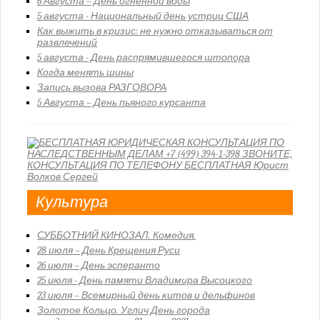
6 Августа – День огненной воды
5 августа - Национальный день устриц США
Как выжить в кризис: не нужно отказываться от
развлечений
5 августа - День распрямившегося штопора
Когда менять шины
Запись вызова РАЗГОВОРА
5 Августа – День пьяного курсанта
Культура
СУББОТНИЙ КИНОЗАЛ. Комедия.
28 июля – День Крещения Руси
26 июля – День эсперанто
25 июля - День памяти Владимира Высоцкого
23 июля – Всемирный день китов и дельфинов
Золотое Кольцо. Углич День города