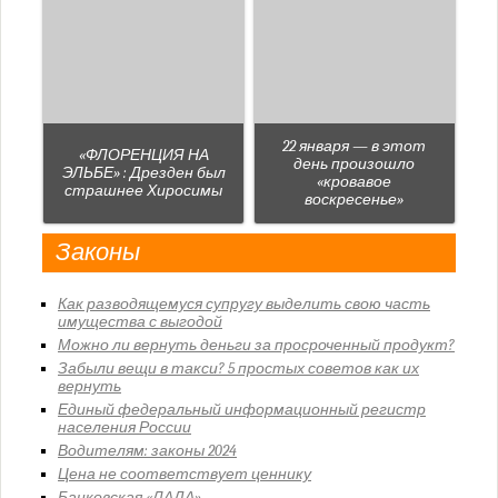
22 января — в этот
«ФЛОРЕНЦИЯ НА
день произошло
ЭЛЬБЕ» : Дрезден был
«кровавое
страшнее Хиросимы
воскресенье»
Законы
Как разводящемуся супругу выделить свою часть
имущества с выгодой
Можно ли вернуть деньги за просроченный продукт?
Забыли вещи в такси? 5 простых советов как их
вернуть
Единый федеральный информационный регистр
населения России
Водителям: законы 2024
Цена не соответствует ценнику
Банковская «ЛАДА»