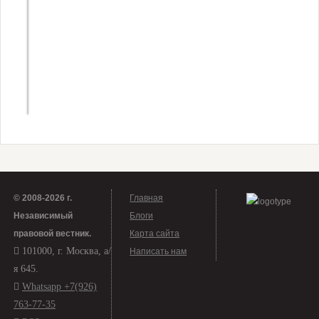
22 января —
в этот день
произошло
«кровавое
воскресенье»
© 2008-2026 г.
Главная
Независимый
Блоги
правовой вестник
.
Карта сайта
101000, г. Москва, а/
Написать нам
я 645.
Whatsapp +7(926)
763-77-35