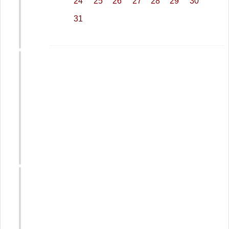
24
25
26
27
28
29
30
Инвестиционные
вложения,
31
которые
приведут вас к
кризису
Как заработать на
файлообменниках
в интернете