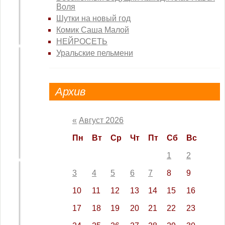
Можно ли
Воля
вернуть
Шутки на новый год
деньги за
просроченный
Комик Саша Малой
продукт?
НЕЙРОСЕТЬ
Уральские пельмени
Архив
«
Август 2026
Плюсы и
минусы
Пн
Вт
Ср
Чт
Пт
Сб
Вс
статуса
самозанятый
1
2
3
4
5
6
7
8
9
10
11
12
13
14
15
16
17
18
19
20
21
22
23