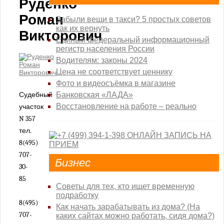
Руденко
Дорогомиловский районный суд г. Москвы
Роман
Забыли вещи в такси? 5 простых советов
Замоскворецкий районный суд г. Москвы
как их вернуть
Викторович
Зеленоградский районный суд г. Москвы
Единый федеральный информационный
регистр населения России
Зюзинский районный суд города Москвы
Водителям: законы 2024
Измайловский районный суд города Москвы
Цена не соответствует ценнику
Коптевский районный суд города Москвы
Фото и видеосъёмка в магазине
Кузьминский районный суд города Москвы
Судебный
Банковская «ЛАДА»
Кунцевский районный суд города Москвы
Восстановление на работе – реально
участок
N 357
Лефортовский районный суд города Москвы
тел.
Люблинский районный суд города Москвы
8(495)
Мещанский районный суд города Москвы
707-
Бизнес
Нагатинский районный суд города Москвы
30-
Никулинский районный суд города Москвы
85
Советы для тех, кто ищет временную
Останкинский районный суд города Москвы
подработку
8(495)
Перовский районный суд города Москвы
Как начать зарабатывать из дома? (На
707-
каких сайтах можно работать, сидя дома?)
Преображенский районный суд города Москвы