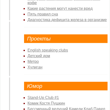
кофе
4 месяца
тюрьмы за
Какие растения могут нанести вред
неуплату
Пять правил сна
алиментов
Диагностика дефицита железа в организме
Проекты
English speaking clubs
Как
Детский дом
разводящемуся
Метро
супругу
Хулиган
выделить свою
часть
имущества с
выгодой
Юмор
Stand-Up Club #1
Комик Костя Пушкин
Бессменный ведущий Камеди Клаб Павел