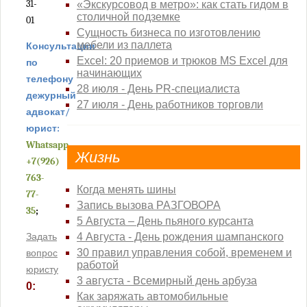
31-
«Экскурсовод в метро»: как стать гидом в
Пресненский районный суд города Москвы
столичной подземке
01
Савеловский районный суд города Москвы
Сущность бизнеса по изготовлению
мебели из паллета
Консультации
Симоновский районный суд города Москвы
Excel: 20 приемов и трюков MS Excel для
по
Солнцевский районный суд города Москвы
начинающих
телефону
Таганский районный суд города Москвы
28 июля - День PR-специалиста
дежурный
27 июля - День работников торговли
Тверской районный суд города Москвы
адвокат/
Тимирязевский районный суд города Москвы
юрист:
Whatsapp
Троицкий районный суд города Москвы
Жизнь
+7(926)
Тушинский районный суд города Москвы
763-
Хамовнический районный суд города Москвы
Когда менять шины
77-
Хорошевский районный суд города Москвы
Запись вызова РАЗГОВОРА
35
;
5 Августа – День пьяного курсанта
Черемушкинский районный суд города Москвы
Задать
4 Августа - День рождения шампанского
Чертановский районный суд города Москвы
30 правил управления собой, временем и
вопрос
Щербинский районный суд города Москвы
работой
юристу
3 августа - Всемирный день арбуза
Проекты
0:
Как заряжать автомобильные