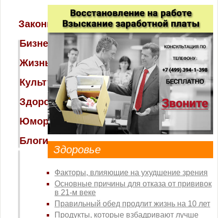
Законы
Бизнес
Жизнь
Культура
Здоровье
В каких
случаях
Юмор
можно
списывать
долги по
Блоги
ЖКХ?
Здоровье
Факторы, влияющие на ухудшение зрения
Основные причины для отказа от прививок
в 21-м веке
Правильный обед продлит жизнь на 10 лет
Продукты, которые взбадривают лучше