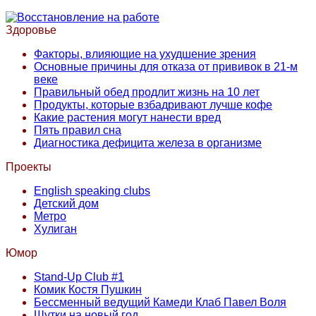
Здоровье
Факторы, влияющие на ухудшение зрения
Основные причины для отказа от прививок в 21-м
веке
Правильный обед продлит жизнь на 10 лет
Продукты, которые взбадривают лучше кофе
Какие растения могут нанести вред
Пять правил сна
Диагностика дефицита железа в организме
Проекты
English speaking clubs
Детский дом
Метро
Хулиган
Юмор
Stand-Up Club #1
Комик Костя Пушкин
Бессменный ведущий Камеди Клаб Павел Воля
Шутки на новый год