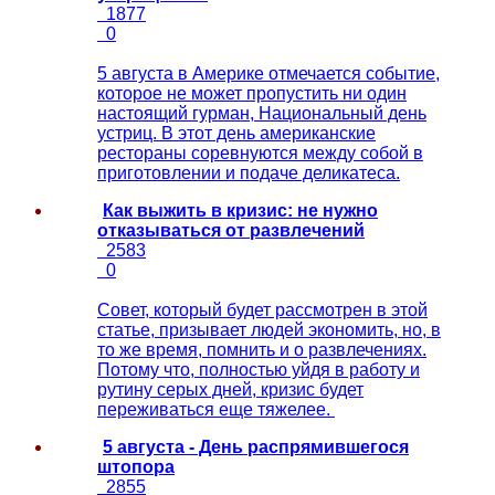
1877
0
5 августа в Америке отмечается событие,
которое не может пропустить ни один
настоящий гурман, Национальный день
устриц. В этот день американские
рестораны соревнуются между собой в
приготовлении и подаче деликатеса.
Как выжить в кризис: не нужно
отказываться от развлечений
2583
0
Совет, который будет рассмотрен в этой
статье, призывает людей экономить, но, в
то же время, помнить и о развлечениях.
Потому что, полностью уйдя в работу и
рутину серых дней, кризис будет
переживаться еще тяжелее.
5 августа - День распрямившегося
штопора
2855