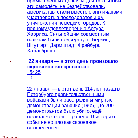
промышленных целей. И для того, чтобы
эти самолёты не бездействовали,
американцы стали вместе с англичанами
участвовать в последовательном
уничтожении немецких городов. К
полному удовлетворению Артура
Харриса. Сильнейшим совместным
налётам были подвергнуты Берлин,
Штутгарт, Дармштадт, Фрайбург,
Хайльбронн.
22 января — в этот день произошло
«кровавое воскресенье»
5425
0
22 января — в этот день 114 лет назад в
Петербурге правительственными
войсками были расстреляны мирные
демонстрации рабочих (1905). До 200
демонстрантов было убито, ещё
несколько сотен — ранено. В историю
событие вошло как «кровавое
воскресенье».