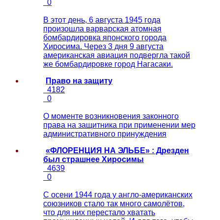
0
В этот день, 6 августа 1945 года
произошла варварская атомная
бомбардировка японского города
Хиросима. Через 3 дня 9 августа
американская авиация подвергла такой
же бомбардировке город Нагасаки.
Право на защиту
4182
0
О моменте возникновения законного
права на защитника при применении мер
административного принуждения
«ФЛОРЕНЦИЯ НА ЭЛЬБЕ» : Дрезден
был страшнее Хиросимы
4639
0
С осени 1944 года у англо-американских
союзников стало так много самолётов,
что для них перестало хватать