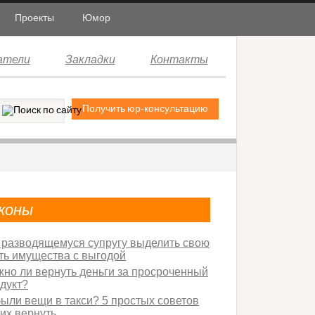
Проекты
Юмор
атели
Закладки
Контакты
Получить юр-консультацию
коны
 разводящемуся супругу выделить свою
ть имущества с выгодой
но ли вернуть деньги за просроченный
дукт?
ыли вещи в такси? 5 простых советов
 их вернуть