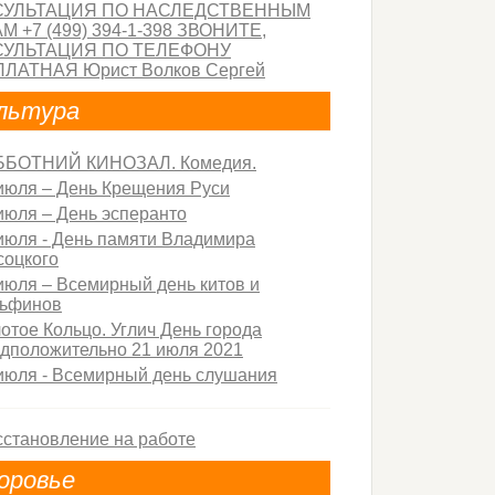
льтура
ББОТНИЙ КИНОЗАЛ. Комедия.
июля – День Крещения Руси
июля – День эсперанто
июля - День памяти Владимира
оцкого
июля – Всемирный день китов и
льфинов
отое Кольцо. Углич День города
дположительно 21 июля 2021
июля - Всемирный день слушания
оровье