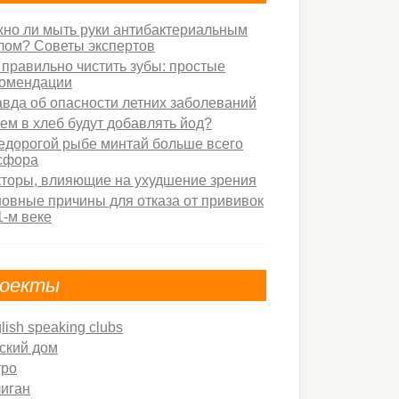
но ли мыть руки антибактериальным
ом? Советы экспертов
 правильно чистить зубы: простые
омендации
вда об опасности летних заболеваний
ем в хлеб будут добавлять йод?
едорогой рыбе минтай больше всего
сфора
торы, влияющие на ухудшение зрения
овные причины для отказа от прививок
1-м веке
оекты
lish speaking clubs
ский дом
тро
иган