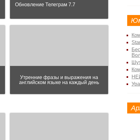
Обновление Телеграм 7.7
Ю
Ком
Sta
Бес
Во
Шут
Ко
НЕ
Утренние фразы и выражения на
английском языке на каждый день
Ура
Ар