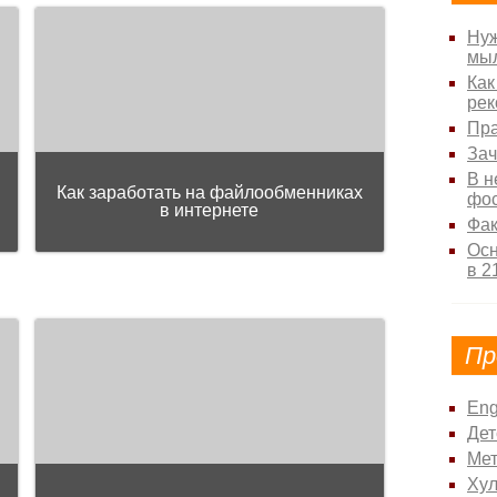
Нуж
мыл
Как
рек
Пра
Зач
В н
Как заработать на файлообменниках
фо
в интернете
Фак
Осн
в 2
Пр
Eng
Дет
Ме
Хул