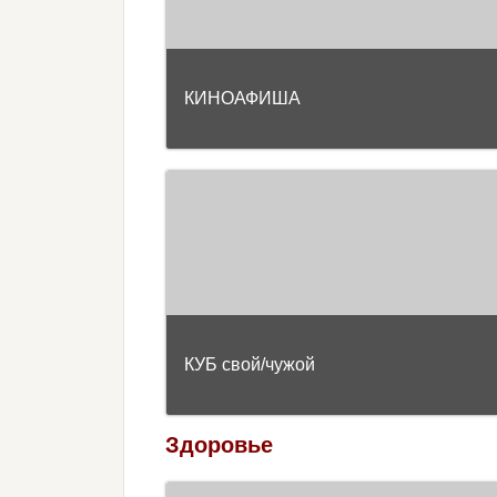
КИНОАФИША
КУБ свой/чужой
Здоровье