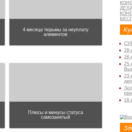
Ку
4 месяца тюрьмы за неуплату
алиментов
СУ
28 
26 
25 
Выс
23 
де
Зол
пре
18 
Плюсы и минусы статуса
самозанятый
Зд