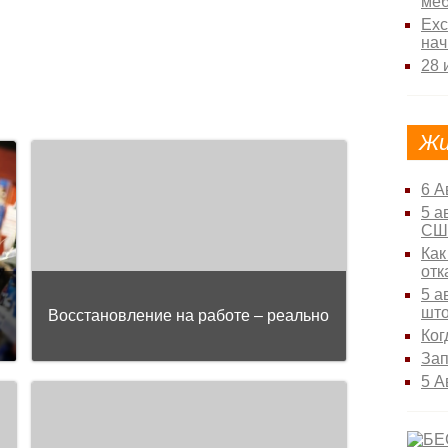
меб
Exc
на
28 
Жи
6 А
5 а
СШ
Как
отк
5 а
шт
Восстановление на работе – реально
Ког
За
5 А