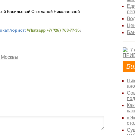
Ед
удьей Васильевой Светланой Николаевной —
рег
Вод
Цен
окат/юрист:
Whatsapp +7(926) 763-77-35
;
Ба
. Москвы
Би
Цик
ано
Сов
под
Как
как
«Эк
сто
Сущ