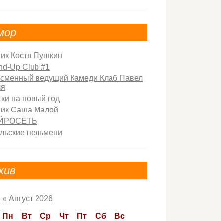
мор
ик Костя Пушкин
nd-Up Club #1
сменный ведущий Камеди Клаб Павел
ля
ки на новый год
мик Саша Малой
ЙРОСЕТЬ
льские пельмени
хив
«
Август 2026
Пн
Вт
Ср
Чт
Пт
Сб
Вс