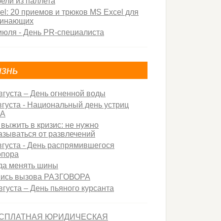
ели из паллета
el: 20 приемов и трюков MS Excel для
чинающих
июля - День PR-специалиста
знь
вгуста – День огненной воды
вгуста - Национальный день устриц
А
 выжить в кризис: не нужно
азываться от развлечений
вгуста - День распрямившегося
опора
да менять шины
пись вызова РАЗГОВОРА
вгуста – День пьяного курсанта