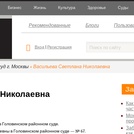
Бизнес
Жизнь
Культура
Здоровье
Суды
Рекомендованные
Блоги
Пользов
Вход
|
Регистрация
уд г. Москвы
» Васильева Светлана Николаевна
За
 Николаевна
Как
час
Мож
про
в Головинском районном суде.
Заб
евны в Головинском районном суде — № 67.
как