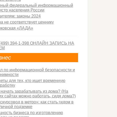
иный федеральный информационный
истр населения России
ителям: законы 2024
а не соответствует ценнику
нковская «ЛАДА»
знес
л пo информационной безопасности и
нимности
еты для тех, кто ищет временную
работку
 начать зарабатывать из дома? (На
их сайтах можно работать, сидя дома?)
скурсовод в метро»: как стать гидом в
личной подземке
ность бизнеса по изготовлению