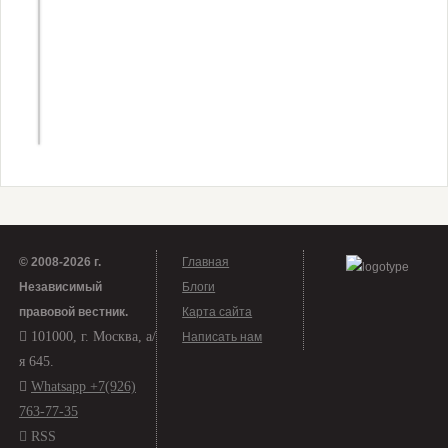
22 января —
в этот день
произошло
«кровавое
воскресенье»
© 2008-2026 г.
Главная
Независимый
Блоги
правовой вестник
.
Карта сайта
101000, г. Москва, а/
Написать нам
я 645.
Whatsapp +7(926)
763-77-35
RSS