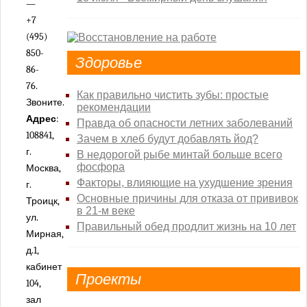
—
+7
(495)
850-
Здоровье
86-
76.
Как правильно чистить зубы: простые
Звоните.
рекомендации
Адрес
:
Правда об опасности летних заболеваний
108841,
Зачем в хлеб будут добавлять йод?
г.
В недорогой рыбе минтай больше всего
фосфора
Москва,
Факторы, влияющие на ухудшение зрения
г.
Основные причины для отказа от прививок
Троицк,
в 21-м веке
ул.
Правильный обед продлит жизнь на 10 лет
Мирная,
д.1,
кабинет
Проекты
104,
зал