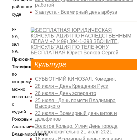
Юмор
работой
районном
3 августа - Всемирный день арбуза
суде
—
№
104,
зал
106.
Приходите.
Культура
Телефон
,
по
СУББОТНИЙ КИНОЗАЛ. Комедия.
которому
28 июля – День Крещения Руси
можно
26 июля – День эсперанто
связаться
25 июля - День памяти Владимира
с
Высоцкого
судьей
23 июля – Всемирный день китов и
дельфинов
Рожковым
Золотое Кольцо. Углич День города
Анатолием
предположительно 21 июля 2021
Владимировичем
18 июля - Всемирный день слушания