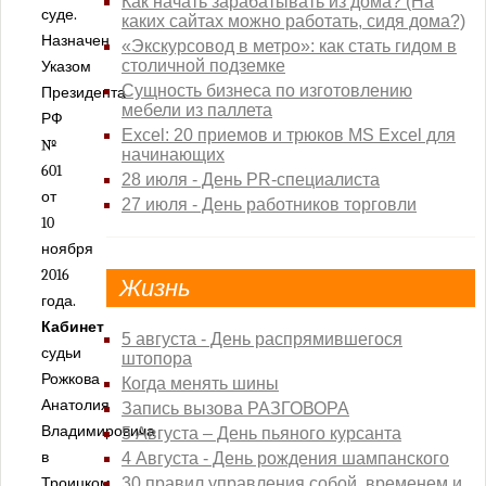
Как начать зарабатывать из дома? (На
суде.
Пресненский районный суд города Москвы
каких сайтах можно работать, сидя дома?)
Назначен
«Экскурсовод в метро»: как стать гидом в
Савеловский районный суд города Москвы
столичной подземке
Указом
Симоновский районный суд города Москвы
Сущность бизнеса по изготовлению
Президента
Солнцевский районный суд города Москвы
мебели из паллета
РФ
Excel: 20 приемов и трюков MS Excel для
Таганский районный суд города Москвы
№
начинающих
Тверской районный суд города Москвы
601
28 июля - День PR-специалиста
от
Тимирязевский районный суд города Москвы
27 июля - День работников торговли
10
Троицкий районный суд города Москвы
ноября
Тушинский районный суд города Москвы
2016
Жизнь
Хамовнический районный суд города Москвы
года.
Хорошевский районный суд города Москвы
Кабинет
5 августа - День распрямившегося
Черемушкинский районный суд города Москвы
судьи
штопора
Рожкова
Чертановский районный суд города Москвы
Когда менять шины
Анатолия
Запись вызова РАЗГОВОРА
Щербинский районный суд города Москвы
Владимировича
5 Августа – День пьяного курсанта
Проекты
в
4 Августа - День рождения шампанского
Троицком
30 правил управления собой, временем и