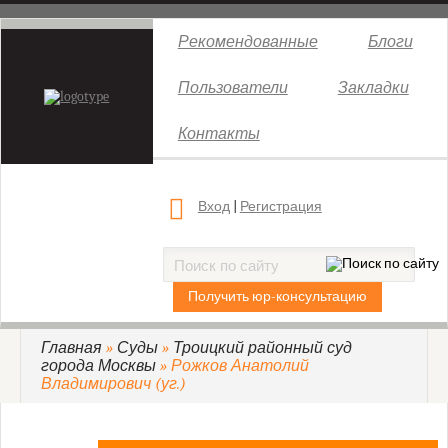
Новости
Рекомендованные
Блоги
Законы
Пользователи
Закладки
Бизнес
Контакты
Жизнь
Культура
Вход
|
Регистрация
Здоровье
Суды
Московский городской суд
Получить юр-консультацию
Бабушкинский районный суд г. Москвы
Главная
»
Суды
»
Троицкий районный суд
Басманный районный суд г. Москвы
города Москвы
» Рожков Анатолий
Бутырский районный суд г. Москвы
Владимирович (уг.)
Гагаринский районный суд г. Москвы
Головинский районный суд г. Москвы