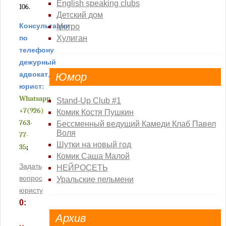
English speaking clubs
106.
Детский дом
Консультации
Метро
по
Хулиган
телефону
дежурный
адвокат/
Юмор
юрист:
Whatsapp
Stand-Up Club #1
+7(926)
Комик Костя Пушкин
763-
Бессменный ведущий Камеди Клаб Павел
Воля
77-
Шутки на новый год
35
;
Комик Саша Малой
Задать
НЕЙРОСЕТЬ
вопрос
Уральские пельмени
юристу
0:
Архив