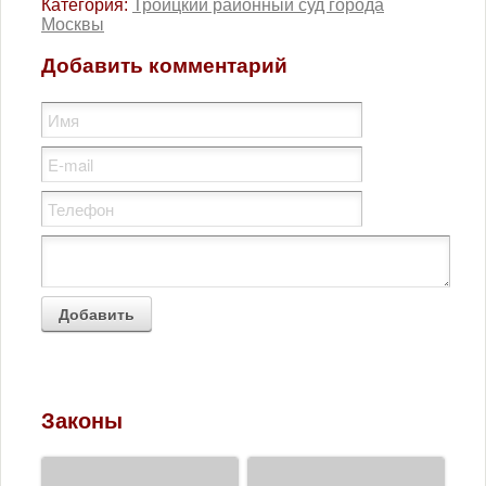
Категория:
Троицкий районный суд города
Пресненский районный суд города Москвы
Москвы
Савеловский районный суд города Москвы
Добавить комментарий
Симоновский районный суд города Москвы
Солнцевский районный суд города Москвы
Таганский районный суд города Москвы
Тверской районный суд города Москвы
Тимирязевский районный суд города Москвы
Троицкий районный суд города Москвы
Тушинский районный суд города Москвы
Хамовнический районный суд города Москвы
Хорошевский районный суд города Москвы
Черемушкинский районный суд города Москвы
Чертановский районный суд города Москвы
Щербинский районный суд города Москвы
Законы
Проекты