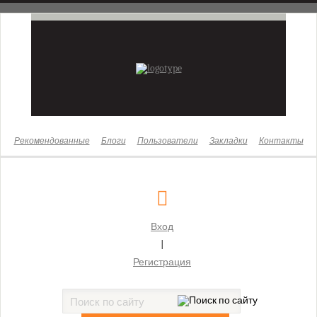
Новости
Законы
Бизнес
Жизнь
Культура
Рекомендованные
Блоги
Пользователи
Закладки
Контакты
Здоровье
Суды
Московский городской суд
Вход
Бабушкинский районный суд г. Москвы
|
Басманный районный суд г. Москвы
Регистрация
Бутырский районный суд г. Москвы
Гагаринский районный суд г. Москвы
Головинский районный суд г. Москвы