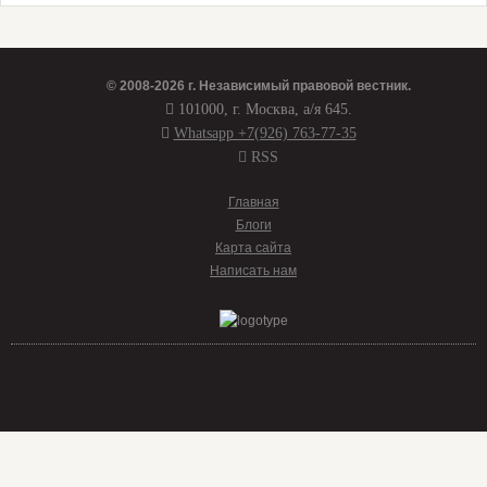
© 2008-2026 г.
Независимый правовой вестник
.
101000, г. Москва, а/я 645.
Whatsapp +7(926) 763-77-35
RSS
Главная
Блоги
Карта сайта
Написать нам