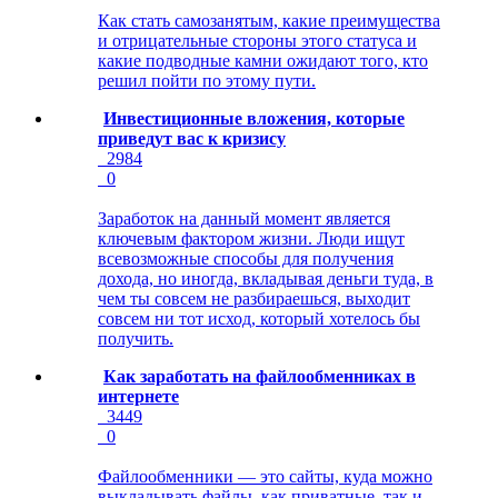
Как стать самозанятым, какие преимущества
и отрицательные стороны этого статуса и
какие подводные камни ожидают того, кто
решил пойти по этому пути.
Инвестиционные вложения, которые
приведут вас к кризису
2984
0
Заработок на данный момент является
ключевым фактором жизни. Люди ищут
всевозможные способы для получения
дохода, но иногда, вкладывая деньги туда, в
чем ты совсем не разбираешься, выходит
совсем ни тот исход, который хотелось бы
получить.
Как заработать на файлообменниках в
интернете
3449
0
Файлообменники — это сайты, куда можно
выкладывать файлы, как приватные, так и