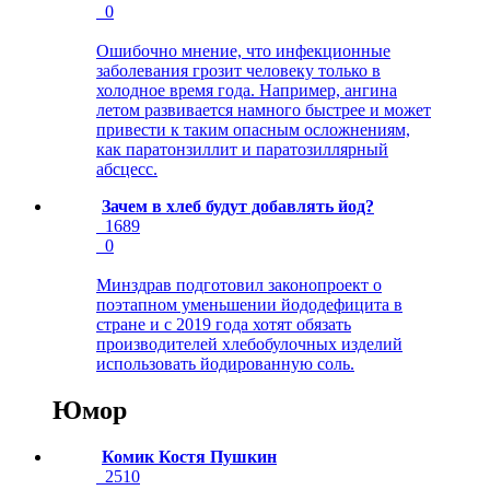
0
Ошибочно мнение, что инфекционные
заболевания грозит человеку только в
холодное время года. Например, ангина
летом развивается намного быстрее и может
привести к таким опасным осложнениям,
как паратонзиллит и паратозиллярный
абсцесс.
Зачем в хлеб будут добавлять йод?
1689
0
Минздрав подготовил законопроект о
поэтапном уменьшении йододефицита в
стране и с 2019 года хотят обязать
производителей хлебобулочных изделий
использовать йодированную соль.
Юмор
Комик Костя Пушкин
2510