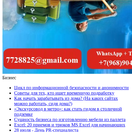
Бизнес
Цикл пo информационной безопасности и анонимности
Советы для тех, кто ищет временную подработку
Как начать зарабатывать из дома? (На каких сайтах
можно работать, сидя дома?)
«Экскурсовод в метро»: как стать гидом в столичной
подземке
Сущность бизнеса по изготовлению мебели из паллета
Excel: 20 приемов и трюков MS Excel для начинающих
28 июля - День PR-специалиста