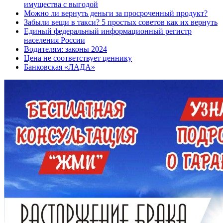
имущества с выгодой
Можно ли вернуть деньги за просроченный продукт?
Забыли вещи в такси? 5 простых советов как их вернуть
Единый федеральный информационный регистр
населения России
Водителям: законы 2024
Цена не соответствует ценнику
Банковская «ЛАДА»