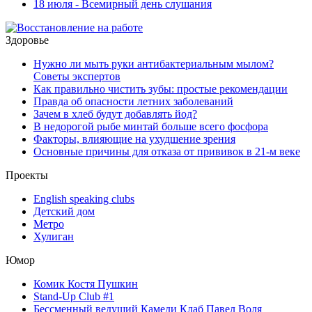
18 июля - Всемирный день слушания
Здоровье
Нужно ли мыть руки антибактериальным мылом?
Советы экспертов
Как правильно чистить зубы: простые рекомендации
Правда об опасности летних заболеваний
Зачем в хлеб будут добавлять йод?
В недорогой рыбе минтай больше всего фосфора
Факторы, влияющие на ухудшение зрения
Основные причины для отказа от прививок в 21-м веке
Проекты
English speaking clubs
Детский дом
Метро
Хулиган
Юмор
Комик Костя Пушкин
Stand-Up Club #1
Бессменный ведущий Камеди Клаб Павел Воля