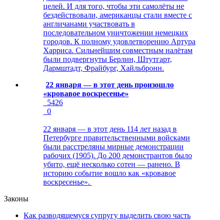
целей. И для того, чтобы эти самолёты не
бездействовали, американцы стали вместе с
англичанами участвовать в
последовательном уничтожении немецких
городов. К полному удовлетворению Артура
Харриса. Сильнейшим совместным налётам
были подвергнуты Берлин, Штутгарт,
Дармштадт, Фрайбург, Хайльбронн.
22 января — в этот день произошло
«кровавое воскресенье»
5426
0
22 января — в этот день 114 лет назад в
Петербурге правительственными войсками
были расстреляны мирные демонстрации
рабочих (1905). До 200 демонстрантов было
убито, ещё несколько сотен — ранено. В
историю событие вошло как «кровавое
воскресенье».
Законы
Как разводящемуся супругу выделить свою часть