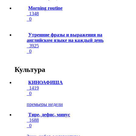
Morning routine
1348
0
Утренние фразы и выражения на
английском языке на каждый день
3925
0
Культура
КИНОАФИША
1419
0
премьеры недели
Тире, дефис, минус
1688
0