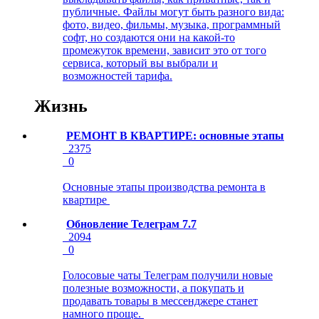
публичные. Файлы могут быть разного вида:
фото, видео, фильмы, музыка, программный
софт, но создаются они на какой-то
промежуток времени, зависит это от того
сервиса, который вы выбрали и
возможностей тарифа.
Жизнь
РЕМОНТ В КВАРТИРЕ: основные этапы
2375
0
Основные этапы производства ремонта в
квартире
Обновление Телеграм 7.7
2094
0
Голосовые чаты Телеграм получили новые
полезные возможности, а покупать и
продавать товары в мессенджере станет
намного проще.