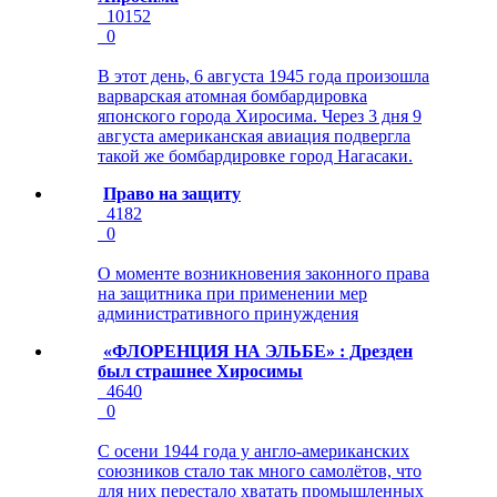
10152
0
В этот день, 6 августа 1945 года произошла
варварская атомная бомбардировка
японского города Хиросима. Через 3 дня 9
августа американская авиация подвергла
такой же бомбардировке город Нагасаки.
Право на защиту
4182
0
О моменте возникновения законного права
на защитника при применении мер
административного принуждения
«ФЛОРЕНЦИЯ НА ЭЛЬБЕ» : Дрезден
был страшнее Хиросимы
4640
0
С осени 1944 года у англо-американских
союзников стало так много самолётов, что
для них перестало хватать промышленных