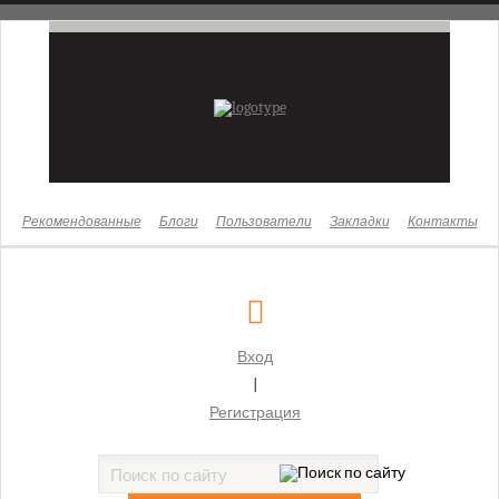
Новости
Законы
Бизнес
Жизнь
Культура
Рекомендованные
Блоги
Пользователи
Закладки
Контакты
Здоровье
Суды
Московский городской суд
Вход
Бабушкинский районный суд г. Москвы
|
Басманный районный суд г. Москвы
Регистрация
Бутырский районный суд г. Москвы
Гагаринский районный суд г. Москвы
Головинский районный суд г. Москвы