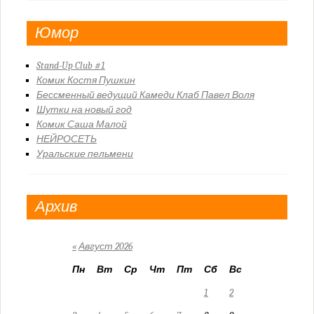
Юмор
Stand-Up Club #1
Комик Костя Пушкин
Бессменный ведущий Камеди Клаб Павел Воля
Шутки на новый год
Комик Саша Малой
НЕЙРОСЕТЬ
Уральские пельмени
Архив
«
Август 2026
Пн
Вт
Ср
Чт
Пт
Сб
Вс
1
2