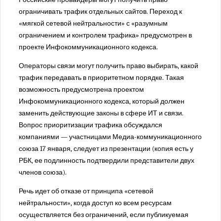
Пресненский районный суд города Москвы
ограничивать трафик отдельных сайтов. Переход к
Савеловский районный суд города Москвы
«мягкой сетевой нейтральности» с «разумным
ограничением и контролем трафика» предусмотрен в
Симоновский районный суд города Москвы
проекте Инфокоммуникационного кодекса.
Солнцевский районный суд города Москвы
Таганский районный суд города Москвы
Операторы связи могут получить право выбирать, какой
Тверской районный суд города Москвы
трафик передавать в приоритетном порядке. Такая
возможность предусмотрена проектом
Тимирязевский районный суд города Москвы
Инфокоммуникационного кодекса, который должен
Троицкий районный суд города Москвы
заменить действующие законы в сфере ИТ и связи.
Тушинский районный суд города Москвы
Вопрос приоритизации трафика обсуждался
Хамовнический районный суд города Москвы
компаниями — участницами Медиа-коммуникационного
Хорошевский районный суд города Москвы
союза 17 января, следует из презентации (копия есть у
Черемушкинский районный суд города Москвы
РБК, ее подлинность подтвердили представители двух
членов союза).
Чертановский районный суд города Москвы
Щербинский районный суд города Москвы
Речь идет об отказе от принципа «сетевой
нейтральности», когда доступ ко всем ресурсам
Проекты
осуществляется без ограничений, если публикуемая